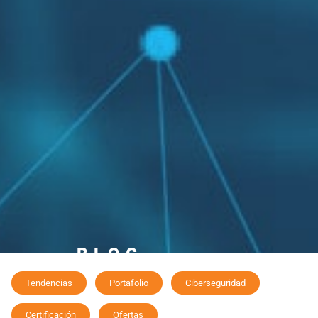
BLOG
"Si tu negocio no está en Internet, tu negocio no existe"
Tendencias
Portafolio
Ciberseguridad
Certificación
Ofertas