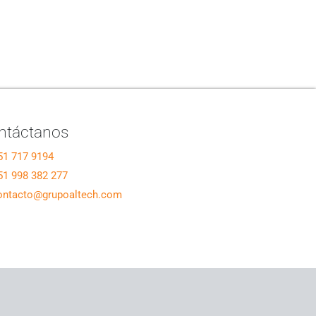
ntáctanos
51 717 9194
51 998 382 277
ontacto@grupoaltech.com