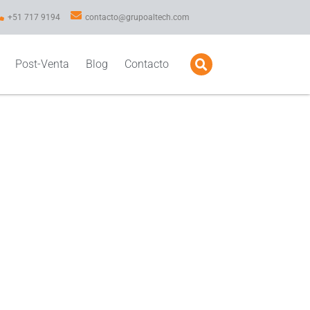
+51 717 9194
contacto@grupoaltech.com
Post-Venta
Blog
Contacto