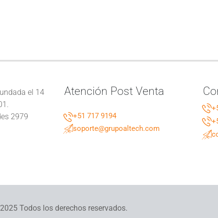
Atención Post Venta
Co
undada el 14
01.
+
+51 717 9194
des 2979
+
soporte@grupoaltech.com
c
2025 Todos los derechos reservados.