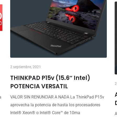
2 septiembre, 2021
THINKPAD P15v (15.6″ Intel)
2
POTENCIA VERSATIL
a
VALOR SIN RENUNCIAR A NADA La ThinkPad P15v
aprovecha la potencia de hasta los procesadores
Intel® Xeon® o Intel® Core™ de 10ma
A