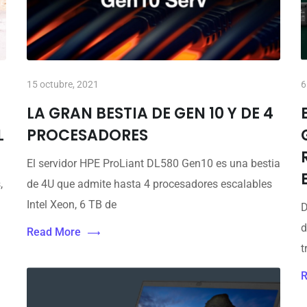
15 octubre, 2021
6
LA GRAN BESTIA DE GEN 10 Y DE 4
L
PROCESADORES
El servidor HPE ProLiant DL580 Gen10 es una bestia
,
de 4U que admite hasta 4 procesadores escalables
Intel Xeon, 6 TB de
D
d
Read More
t
R