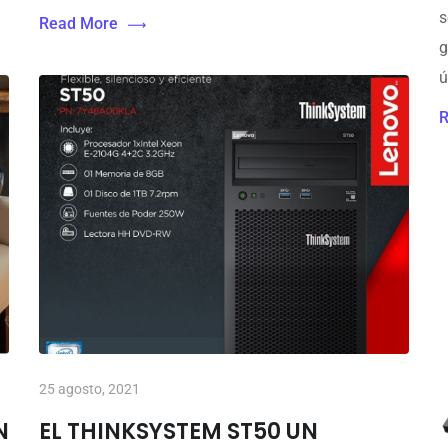
s
Read More
g
ú
R
25 agosto, 2021
N
EL THINKSYSTEM ST50 UN